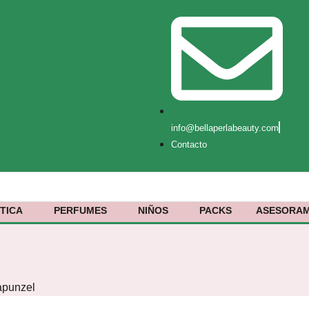
info@bellaperlabeauty.com
Contacto
TICA
PERFUMES
NIÑOS
PACKS
ASESORAM
apunzel