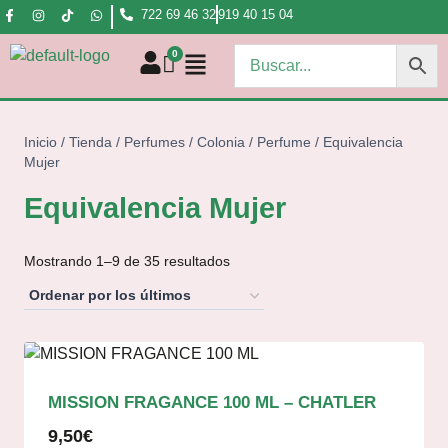
722 69 46 32
919 40 15 04
Inicio
/
Tienda
/
Perfumes
/
Colonia / Perfume
/
Equivalencia
Mujer
Equivalencia Mujer
Mostrando 1–9 de 35 resultados
MISSION FRAGANCE 100 ML – CHATLER
9,50
€