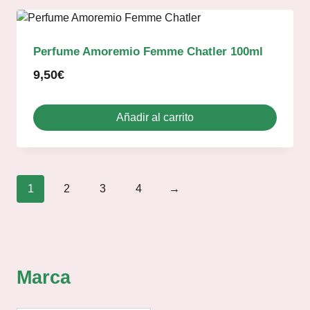
Perfume Amoremio Femme Chatler 100ml
9,50
€
Añadir al carrito
1
2
3
4
→
Marca