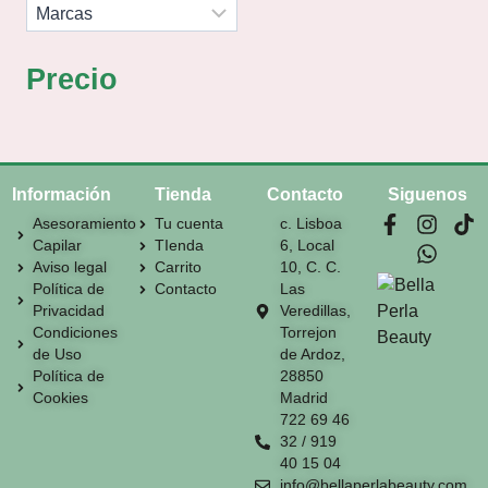
Precio
Información
Tienda
Contacto
Siguenos
Asesoramiento
Tu cuenta
c. Lisboa
Capilar
TIenda
6, Local
Aviso legal
Carrito
10, C. C.
Política de
Contacto
Las
Privacidad
Veredillas,
Condiciones
Torrejon
de Uso
de Ardoz,
Política de
28850
Cookies
Madrid
722 69 46
32 / 919
40 15 04
info@bellaperlabeauty.com