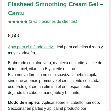
Flasheed Smoothing Cream Gel –
Cantu
(
3
valoraciones de clientes)
Valorado
3
con
5.00
8,50
€
de 5 en
base a
valoraciones
Apto para el método curly.
Ideal para cabellos rizado y
de clientes
muy rizado/afro.
Elaborado con aloe vera, manteca de karité, aceite de
ricino, miel, vitamina E y aceite de lino.
Esta nueva fórmula no solo suaviza la hebra capilar,
sino que además promueve el crecimiento con cada
uso. Este gel-crema elimina el encrespamiento,
dejando un cabello manejable y brillante.
Modo de empleo:
Aplicar sobre el cabello húmedo.
Seccionar en partes y aplicar el producto por