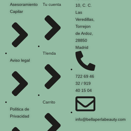
Asesoramiento
Tu cuenta
10, C. C.
Capilar
Las
Veredillas,
Torrejon
de Ardoz,
28850
Madrid
TIenda
Aviso legal
722 69 46
32 / 919
40 15 04
Carrito
Política de
Privacidad
info@bellaperlabeauty.com