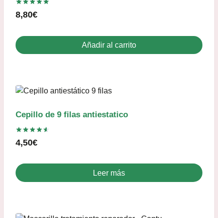
Valorado
8,80
€
con
5.00
de 5
Añadir al carrito
Cepillo de 9 filas antiestatico
Valorado
4,50
€
con
4.67
de 5
Leer más