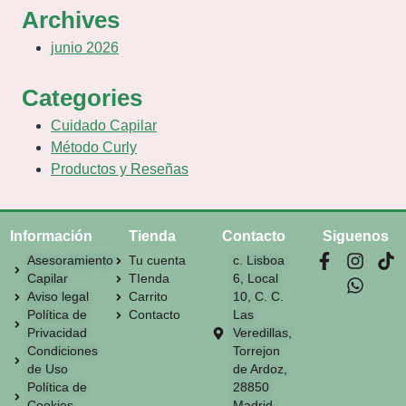
Archives
junio 2026
Categories
Cuidado Capilar
Método Curly
Productos y Reseñas
Información
Tienda
Contacto
Siguenos
Asesoramiento
Tu cuenta
c. Lisboa
Capilar
TIenda
6, Local
Aviso legal
Carrito
10, C. C.
Política de
Contacto
Las
Privacidad
Veredillas,
Condiciones
Torrejon
de Uso
de Ardoz,
Política de
28850
Cookies
Madrid