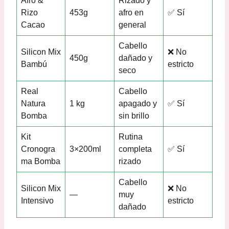
Afro &
Rizado y
Rizo
453g
afro en
✅ Sí
Cacao
general
Cabello
Silicon Mix
❌ No
450g
dañado y
Bambú
estricto
seco
Real
Cabello
Natura
1 kg
apagado y
✅ Sí
Bomba
sin brillo
Kit
Rutina
Cronogra
3×200ml
completa
✅ Sí
ma Bomba
rizado
Cabello
Silicon Mix
❌ No
—
muy
Intensivo
estricto
dañado