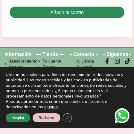
Añadir al carrito
Información
Tienda
Contacto
Siguenos
Asesoramiento
Tu cuenta
c. Lisboa
Capilar
TIenda
6, Local
Aviso legal
Carrito
10, C. C.
Utilizamos cookies para fines de rendimiento, redes sociales y
Política de
Contacto
Las
publicidad. Las redes sociales y las cookies publicitarias de
Privacidad
Veredillas,
terceros se utilizan para ofrecerte funciones de redes sociales y
anuncios personalizados. ¿Aceptas estas cookies y el
Condiciones
Torrejon
procesamiento de datos personales involucrados?
de Uso
de Ardoz,
Puedes aprender más sobre qué cookies utilizamos o
Política de
28850
desactivarlas en los
ajustes
.
Cookies
Madrid
722 69 46
Cerrar el banner de cookies RGPD
Aceptar
Rechazar
32 / 919
40 15 04
info@bellaperlabeauty.com