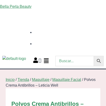
Bella Perla Beauty
722 69 46 32
919 40 15 04
Inicio
/
Tienda
/
Maquillaje
/
Maquillaje Facial
/
Polvos
Crema Antibrillos – Leticia Well
Polvos Crema Antibrillos –