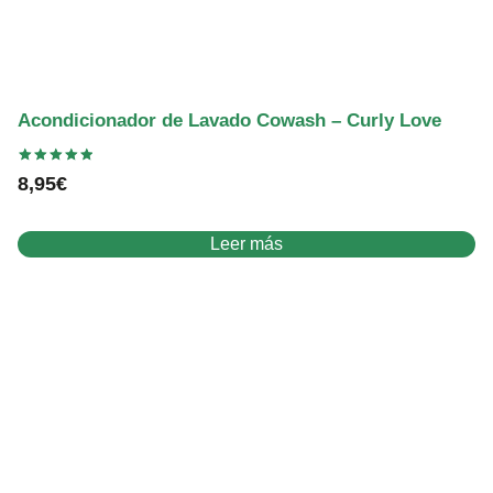
Acondicionador de Lavado Cowash – Curly Love
Valorado
8,95
€
con
5.00
de 5
Leer más