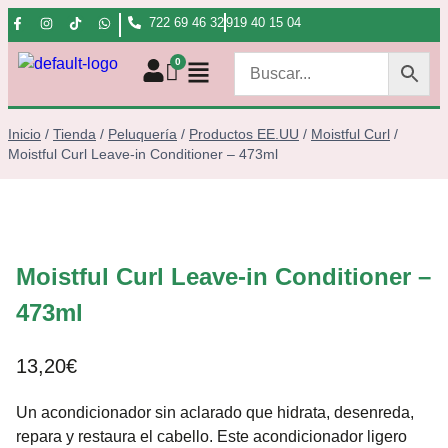
722 69 46 32
919 40 15 04
Inicio
/
Tienda
/
Peluquería
/
Productos EE.UU
/
Moistful Curl
/
Moistful Curl Leave-in Conditioner – 473ml
Moistful Curl Leave-in Conditioner –
473ml
13,20
€
Un acondicionador sin aclarado que hidrata, desenreda,
repara y restaura el cabello. Este acondicionador ligero