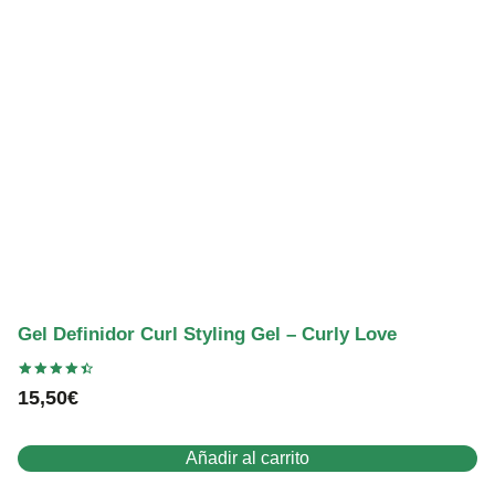
Gel Definidor Curl Styling Gel – Curly Love
Valorado
15,50
€
con
4.54
de 5
Añadir al carrito