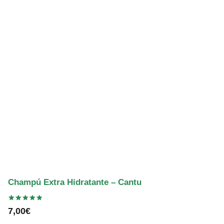
Champú Extra Hidratante – Cantu
Valorado
7,00
€
con
5.00