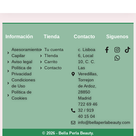
Información
Tienda
Contacto
Siguenos
Asesoramiento
Tu cuenta
c. Lisboa
Capilar
TIenda
6, Local
Aviso legal
Carrito
10, C. C.
Política de
Contacto
Las
Privacidad
Veredillas,
Condiciones
Torrejon
de Uso
de Ardoz,
Política de
28850
Cookies
Madrid
722 69 46
32 / 919
40 15 04
info@bellaperlabeauty.com
© 2026 - Bella Perla Beauty.