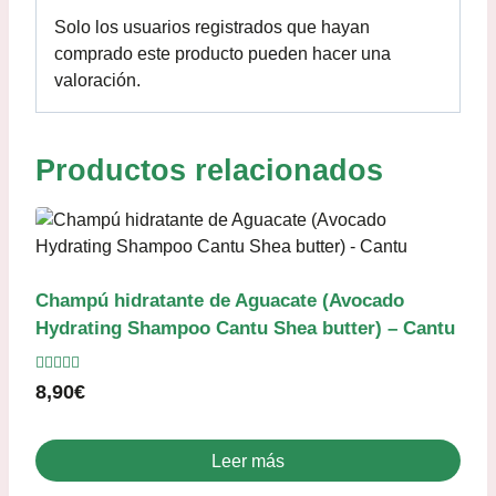
Solo los usuarios registrados que hayan
comprado este producto pueden hacer una
valoración.
Productos relacionados
Champú hidratante de Aguacate (Avocado
Hydrating Shampoo Cantu Shea butter) – Cantu
Valorado
8,90
€
con
4.00
de 5
Leer más