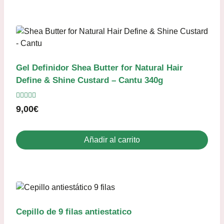
Gel Definidor Shea Butter for Natural Hair
Define & Shine Custard – Cantu 340g
Valorado
9,00
€
con
4.80
de 5
Añadir al carrito
Cepillo de 9 filas antiestatico