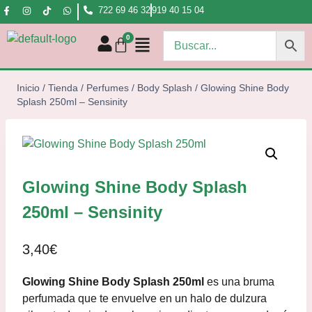
722 69 46 32
919 40 15 04
Inicio
/
Tienda
/
Perfumes
/
Body Splash
/
Glowing Shine Body
Splash 250ml – Sensinity
Glowing Shine Body Splash
250ml – Sensinity
3,40
€
Glowing Shine Body Splash 250ml
es una bruma
perfumada que te envuelve en un halo de dulzura