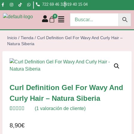
722 69 46 32
919 40 15 04
Inicio
/
Tienda
/
Curl Definition Gel For Wavy And Curly Hair –
Natura Siberia
Curl Definition Gel For Wavy And
Curly Hair – Natura Siberia
(
1
valoración de cliente)
Valorado
1
con
5.00
de
8,90
€
5 en base a
valoración