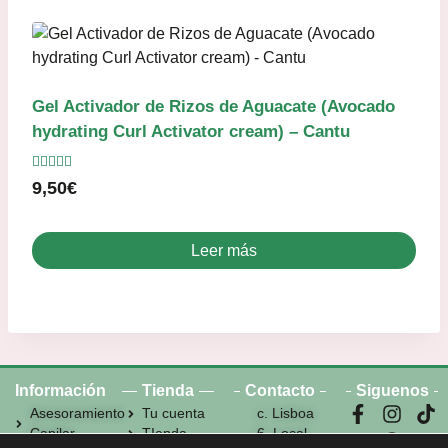
Gel Activador de Rizos de Aguacate (Avocado
hydrating Curl Activator cream) – Cantu
Valorado
9,50
€
con
4.60
de 5
Leer más
Información
Tienda
Contacto
Siguenos
Asesoramiento
Tu cuenta
c. Lisboa
Capilar
TIenda
6, Local