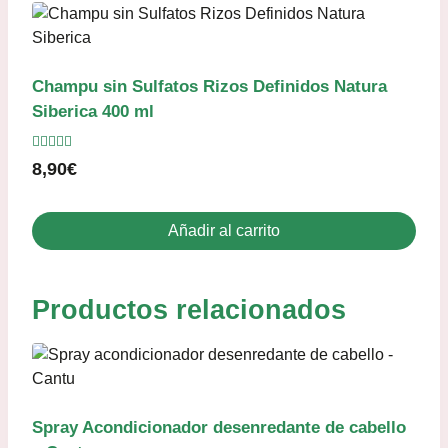
Champu sin Sulfatos Rizos Definidos Natura
Siberica 400 ml
Valorado
8,90
€
con
5.00
de 5
Añadir al carrito
Productos relacionados
Spray Acondicionador desenredante de cabello