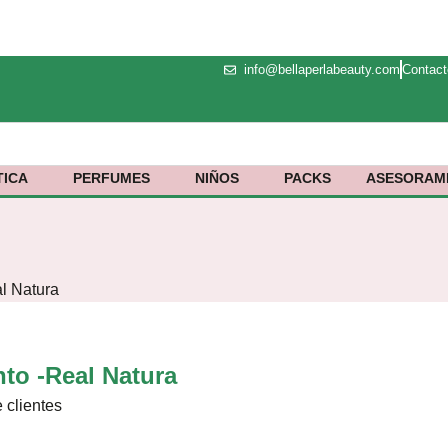
info@bellaperlabeauty.com
Contact
ICA
PERFUMES
NIÑOS
PACKS
ASESORAMI
l Natura
to -Real Natura
 clientes