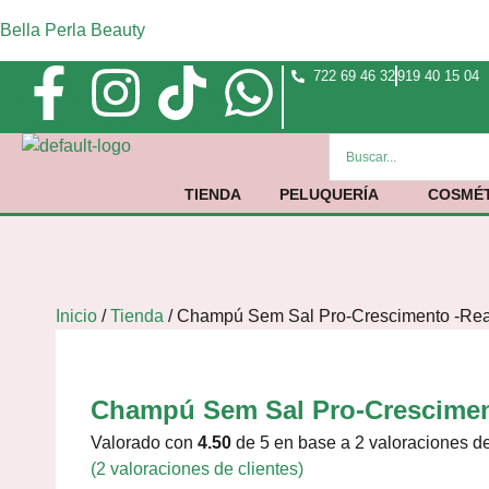
Bella Perla Beauty
722 69 46 32
919 40 15 04
TIENDA
PELUQUERÍA
COSMÉT
Inicio
/
Tienda
/
Champú Sem Sal Pro-Crescimento -Rea
Champú Sem Sal Pro-Crescimen
Valorado con
4.50
de 5 en base a
2
valoraciones de
(
2
valoraciones de clientes)