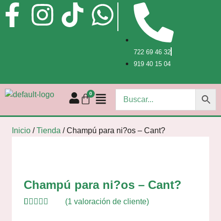
722 69 46 32
919 40 15 04
Inicio
/
Tienda
/
Champú para ni?os – Cant?
Champú para ni?os – Cant?
(
1
valoración de cliente)
Valorado
1