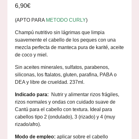
con
5.00
de
6,90
€
5 en base a
valoración
de un cliente
(APTO PARA
METODO CURLY
)
Champú nutritivo sin lágrimas que limpia
suavemente el cabello de los peques con una
mezcla perfecta de manteca pura de karité, aceite
de coco y miel.
Sin aceites minerales, sulfatos, parabenos,
siliconas, los ftalatos, gluten, parafina, PABA o
DEA y libre de crueldad. 237ml.
Indicado para:
Nutrir y alimentar rizos frágiles,
rizos normales y ondas con cuidado suave de
Cantú para el cabello con textura. Ideal para
cabellos tipo 2 (ondulado), 3 (rizado) y 4 (muy
rizado/afro).
Modo de empleo:
aplicar sobre el cabello