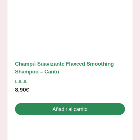
Champú Suavizante Flaxeed Smoothing
Shampoo – Cantu
Valorado
8,90
€
con
5.00
de 5
Añadir al carrito