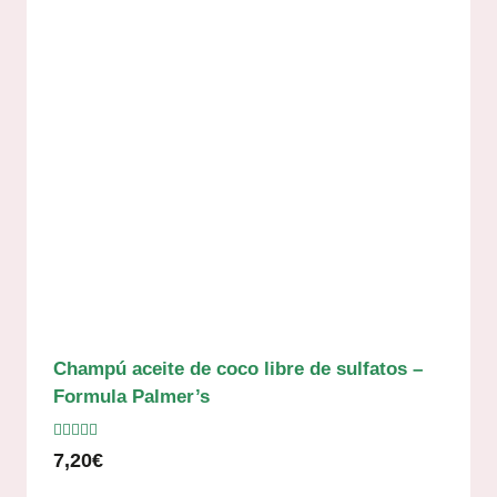
Champú aceite de coco libre de sulfatos –
Formula Palmer’s
Valorado
7,20
€
con
5.00
de 5