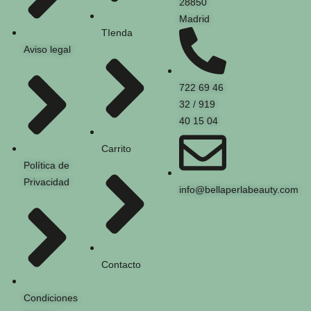
28850
Madrid
TIenda
Aviso legal
722 69 46
32 / 919
40 15 04
Carrito
Política de
Privacidad
info@bellaperlabeauty.com
Contacto
Condiciones